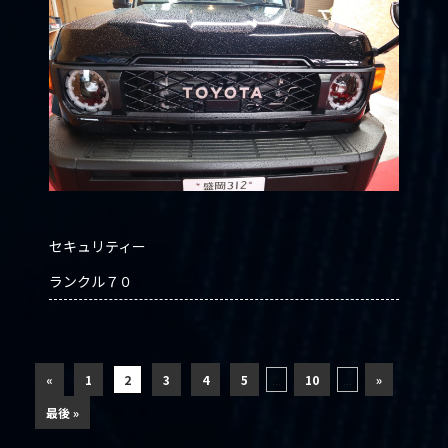
セキュリティー
ランクル７０
«
1
2
3
4
5
...
10
...
»
最後 »