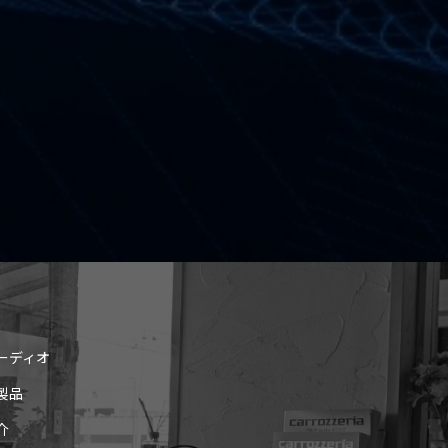
ーディオ
製品
介