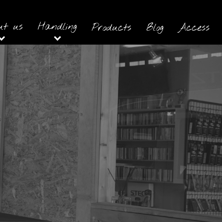
ut us
Handling
Products
Blog
Access