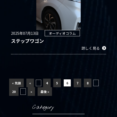
2025年07月13日
オーディオコラム
ステップワゴン
詳しく見る
« 先頭
«
...
4
5
6
7
8
...
20
...
»
最後 »
Category