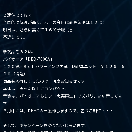
３連休ですねぇー
全国的に気温が高く、八戸の今日は最高気温は１２℃！！
明日は、さらに高くて１６℃予報（喜
春近しです。
新商品その２は、
パイオニア「DEQ-7000A」
１２０W×８ｃｈパワーアンプ内蔵 DSPユニット ￥１２６，５
００（税込）
商品も入荷しましたので、再度お知らせです。
本体は、思った以上にコンパクト。
音質は、パイオニアらしい「忠実再生」でズバリ、いい音してま
す。
３月中には、DEMOカー製作しますので、乞うご期待・・・
そして、キャンペーンをやりたいと思います。