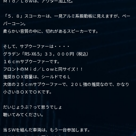
Ｍｉｄ／Ｌｏｗは、アウター加工化。
「５．８」スコーカーは、一見アルミ系振動板に見えますが、ペー
パーコーン。
柔らかい音質の中に、切れがあるスピーカーです。
そして、サブウーファーは・・・・
グラデン「RS-X6.5」３３，０００円（税込）
１６ｃｍサブウーファーです。
フロントのＭｉｄ／Ｌｏｗと同サイズ！！
推奨ＢＯＸ容量は、シールドで６Ｌ
大体の２５ｃｍサブウーファーで、２０Ｌ強の推奨なので、かなり
小さいＢＯＸでＯＫです。
だいじょうぶ？って思うでしょ
聴いてみてください。
当ＳＷを組んだ車両は、もう一台参加します。