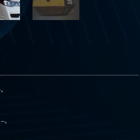
そ。
ぇー。