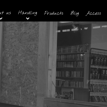
ut us
Handling
Products
Blog
Access