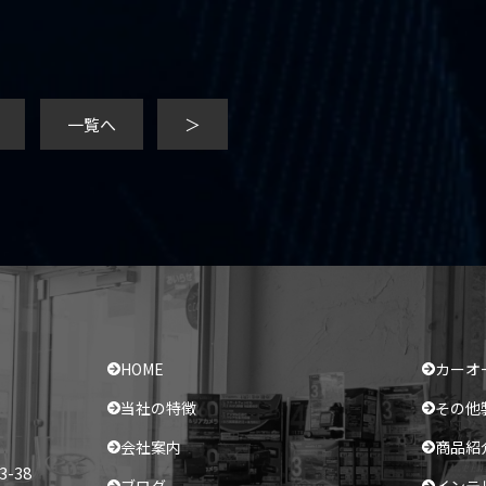
一覧へ
＞
HOME
カーオ
当社の特徴
その他
会社案内
商品紹
-38
ブログ
インテ