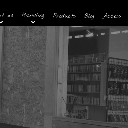
ut us
Handling
Products
Blog
Access