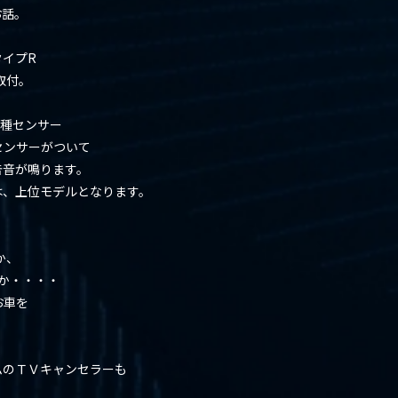
お話。
イプR
取付。
各種センサー
センサーがついて
告音が鳴ります。
は、上位モデルとなります。
。
か、
」か・・・・
お車を
ムのＴＶキャンセラーも